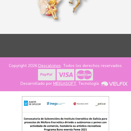
Copyright 2026
Descalcinos
. Todos los derechos reservados.
Desarrollado por
MEIGASOFT
. Tecnología