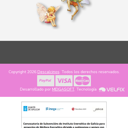
Copyright 2026
Descalcinos
. Todos los derechos reservados.
Desarrollado por
MEIGASOFT
. Tecnología