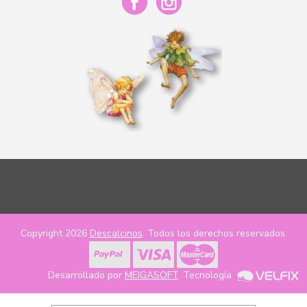
Copyright 2026
Descalcinos
. Todos los derechos reservados.
Desarrollado por
MEIGASOFT
. Tecnología