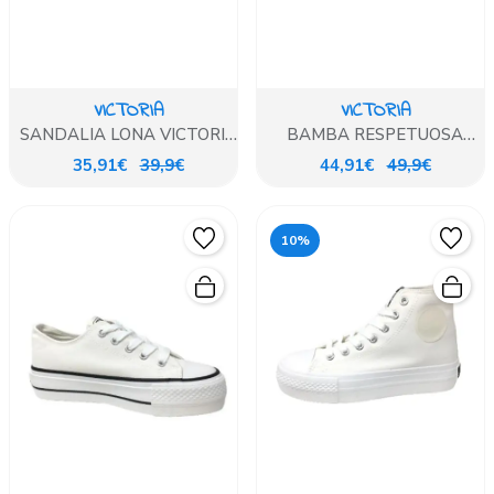
VICTORIA
VICTORIA
SANDALIA LONA VICTORIA
BAMBA RESPETUOSA
CORTE PEPITO AZUL
LONA BEIG
35,91€
39,9€
44,91€
49,9€
10%