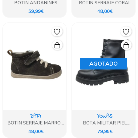
BOTIN ANDANINES
BOTIN SERRAJE CORAL
CHAROL ARRUGADO AZUL
59,99€
48,00€
MARINO
AGOTADO
ZAPY
YOWAS
BOTIN SERRAJE MARRON
BOTA MILITAR PIEL
CHOCOLATE
NEGRO
48,00€
79,95€