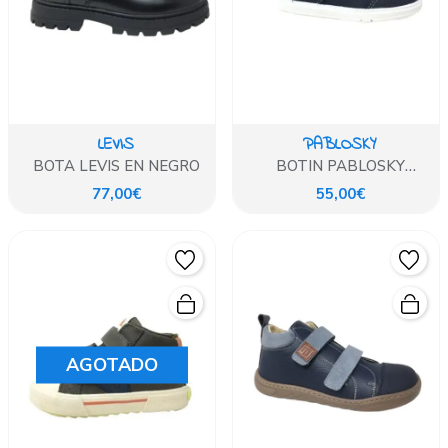
LEVIS
PABLOSKY
BOTA LEVIS EN NEGRO
BOTIN PABLOSKY
BAREFOOT AZUL MARINO
77,00€
55,00€
REFORZADO
AGOTADO