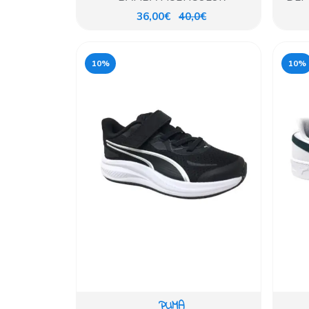
36,00€
40,0€
10%
10%
PUMA