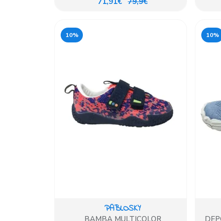
71,91€
79,9€
10%
10%
PABLOSKY
BAMBA MULTICOLOR
DEP