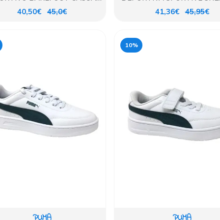
AZUL
40,50€
45,0€
41,36€
45,95€
10%
PUMA
PUMA