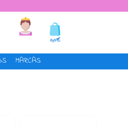
seos
Registro o login
0,0€
OS
MARCAS