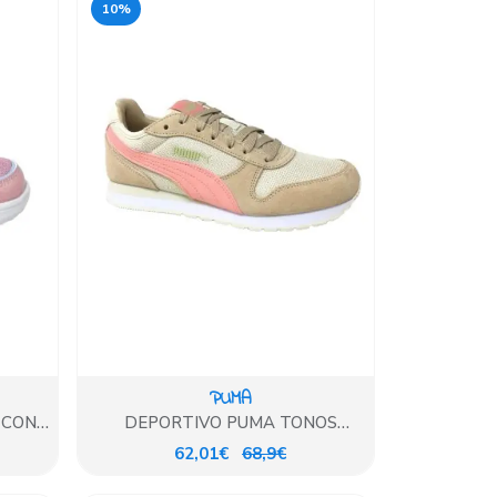
10%
PUMA
 CON
DEPORTIVO PUMA TONOS
PASTELES BEIG Y ROSA
62,01€
68,9€