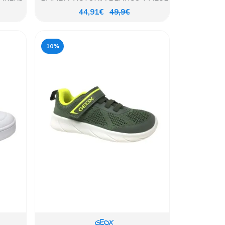
44,91€
49,9€
10%
GEOX