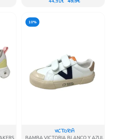
44,91€
49,9€
10%
VICTORIA
EAKERS
BAMBA VICTORIA BLANCO Y AZUL