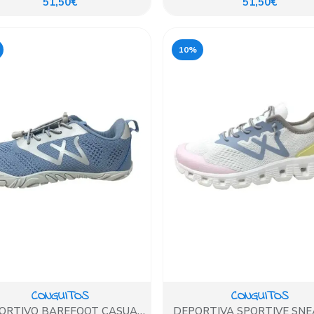
51,50€
51,50€
10%
CONGUITOS
CONGUITOS
ORTIVO BAREFOOT CASUAL
DEPORTIVA SPORTIVE SN