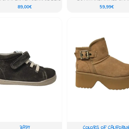
ARRUGADO AZUL MARI
89,00€
59,99€
ZAPY
COLORS OF CALIFORNI