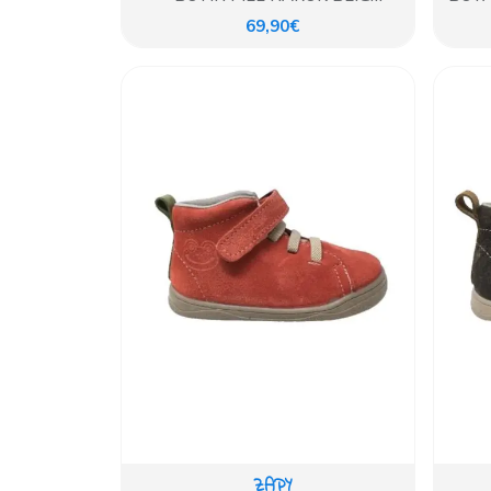
ANDANINES
69,90€
ZAPY