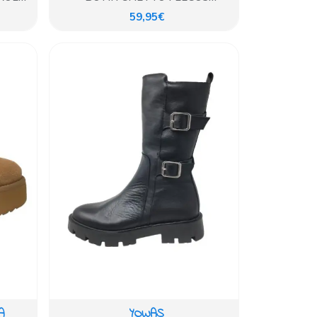
NO
BAREFOOT PIEL NEGRO
59,95€
A
YOWAS