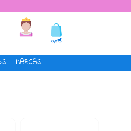
seos
Registro o login
0,0€
OS
MARCAS