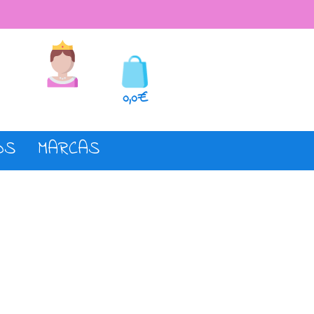
seos
Registro o login
0,0€
OS
MARCAS