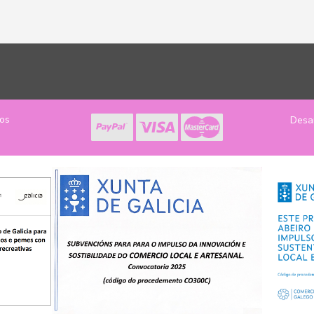
los
Desa