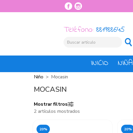
Teléfono:
881988645
INICIO
NIÑA
Niño
Mocasin
MOCASIN
Mostrar filtros
2 artículos mostrados
20%
20%