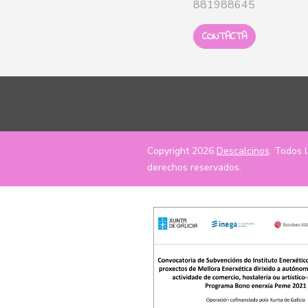
881988645
CONTACTA
Copyright 2026
Descalcinos
. Todos 
derechos reservados.