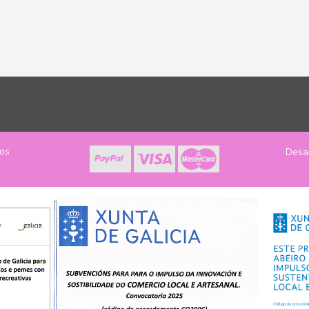
los
Desa