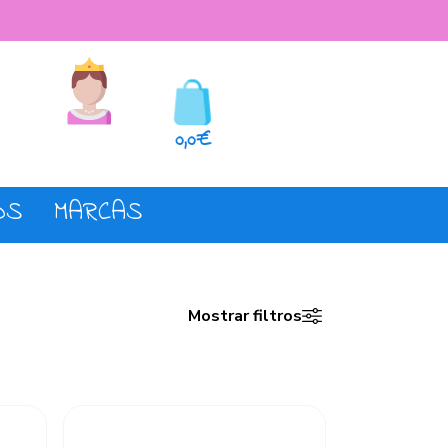
seos
Registro o login
0,0€
OS
MARCAS
Mostrar filtros