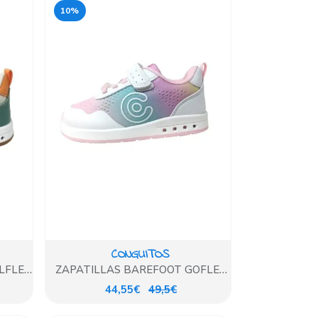
10%
CONGUITOS
LFLEX
ZAPATILLAS BAREFOOT GOFLEX
LUCES MULTICOLOR
44,55€
49,5€