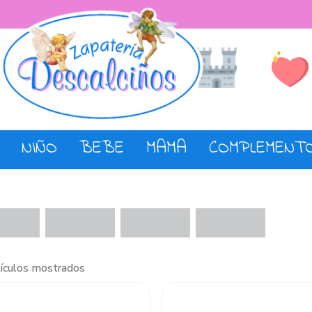
Lista de De
Tienda
NIÑO
BEBE
MAMA
COMPLEMENT
tículos mostrados