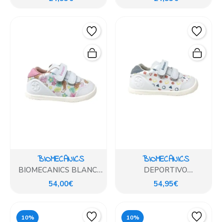
BIOMECANICS
BIOMECANICS
BIOMECANICS BLANCO
DEPORTIVO
ESTAMPADO
BIOMECANICS BLANCO
54,00€
54,95€
DETALLES COLORES
10%
10%