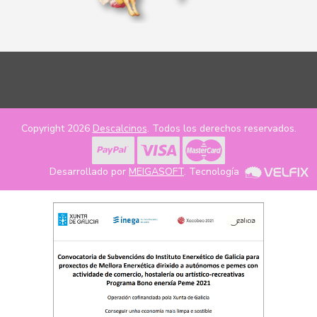
Copyright 2026
Descalcinos
. Todos los derechos reservados.
Desarrollado por
MEIGASOFT
. Tecnología