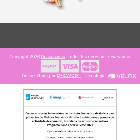
Copyright 2026
Descalcinos
. Todos los derechos reservados.
Desarrollado por
MEIGASOFT
. Tecnología