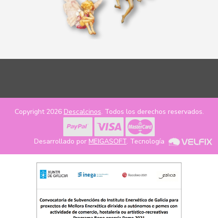
Copyright 2026
Descalcinos
. Todos los derechos reservados.
Desarrollado por
MEIGASOFT
. Tecnología