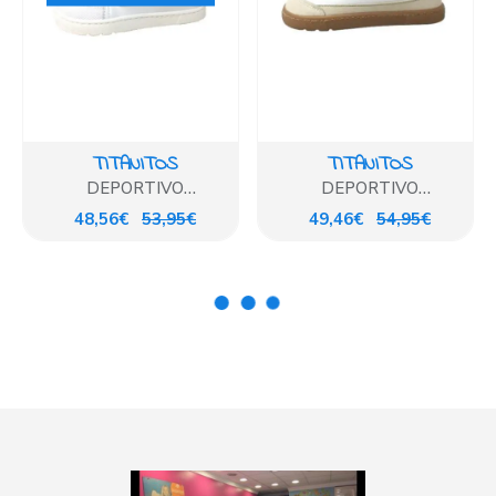
TITANITOS
TITANITOS
DEPORTIVO
DEPORTIVO
RESPETUOSO CERO
RESPETUOSO CERO
48,56€
53,95€
49,46€
54,95€
DROP BLANCO
DROP BLANCO ROSA