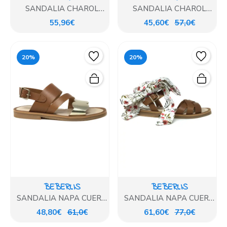
SANDALIA CHAROL
SANDALIA CHAROL
PEARL CON GLITTER
BLANCO CON GLITTER
55,96€
45,60€
57,0€
20%
20%
BEBERLIS
BEBERLIS
SANDALIA NAPA CUERO
SANDALIA NAPA CUERO
Y DORADO
CON LAZO
48,80€
61,0€
61,60€
77,0€