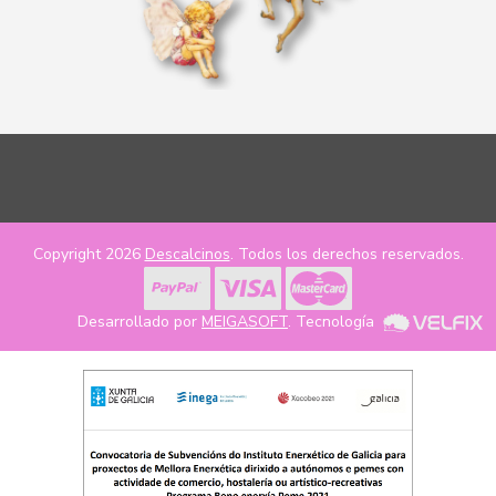
Copyright 2026
Descalcinos
. Todos los derechos reservados.
Desarrollado por
MEIGASOFT
. Tecnología