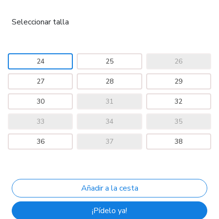
Seleccionar talla
24
25
26
27
28
29
30
31
32
33
34
35
36
37
38
¡Pídelo ya!