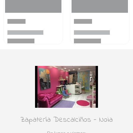
Zapatería Descalciños - Noia