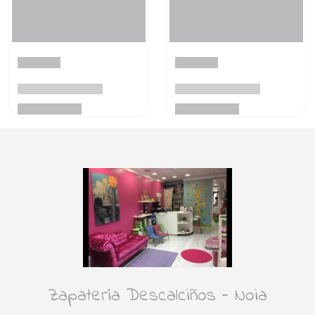
Zapatería Descalciños - Noia