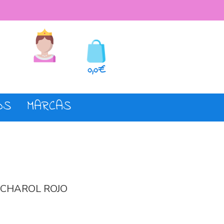
seos
Registro o login
0,0€
OS
MARCAS
 CHAROL ROJO