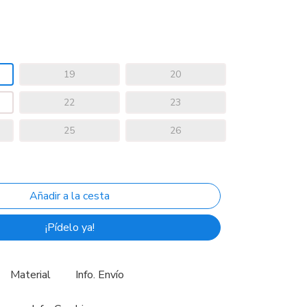
19
20
22
23
25
26
¡Pídelo ya!
Material
Info. Envío