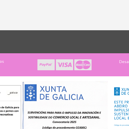
los
Desa