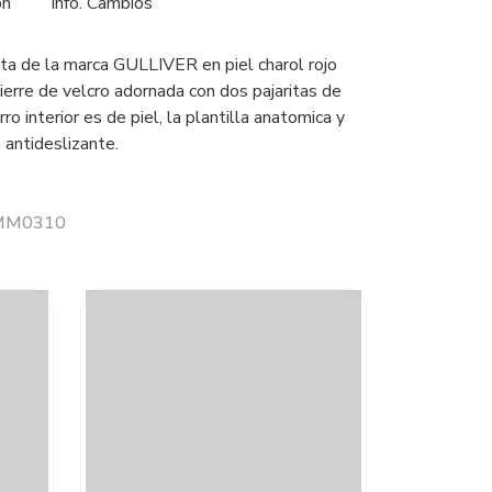
ón
Info. Cambios
ta de la marca GULLIVER en piel charol rojo
cierre de velcro adornada con dos pajaritas de
rro interior es de piel, la plantilla anatomica y
 antideslizante.
r MM0310