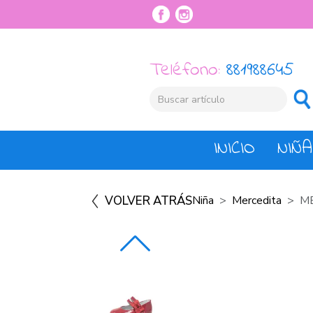
Teléfono:
881988645
INICIO
NIÑA
VOLVER ATRÁS
Niña
Mercedita
M