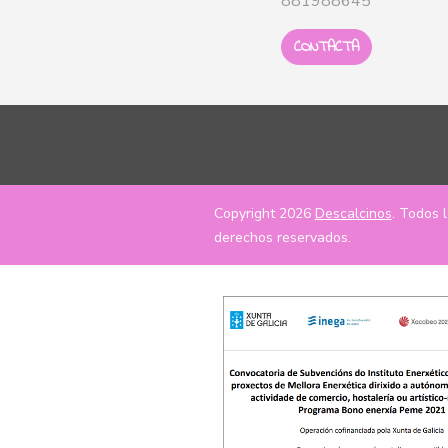
881988645
CONTACTA
Copyright 2026
Descalcinos
. Todos 
derechos reservados.