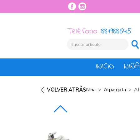
Teléfono:
881988645
INICIO
NIÑA
VOLVER ATRÁS
Niña
Alpargata
A