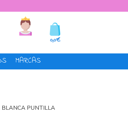
seos
Registro o login
0,0€
OS
MARCAS
 BLANCA PUNTILLA