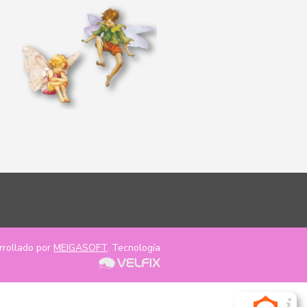
rrollado por
MEIGASOFT
. Tecnología