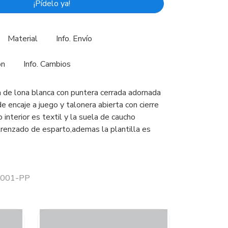
¡Pídelo ya!
Material
Info. Envío
ón
Info. Cambios
a de lona blanca con puntera cerrada adornada
de encaje a juego y talonera abierta con cierre
o interior es textil y la suela de caucho
trenzado de esparto,ademas la plantilla es
 1001-PP