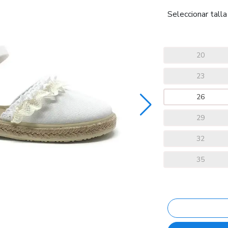
Seleccionar talla
20
23
26
29
32
35