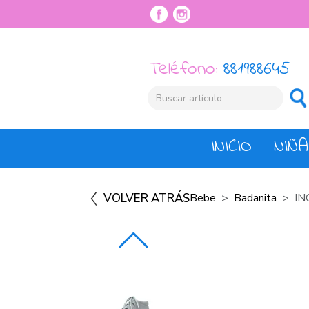
Teléfono:
881988645
INICIO
NIÑA
VOLVER ATRÁS
Bebe
Badanita
IN