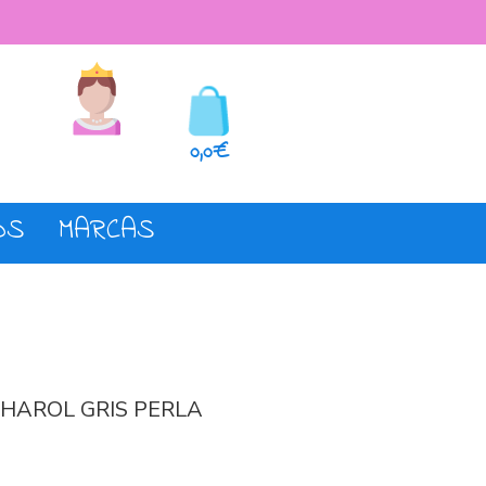
seos
Registro o login
0,0€
OS
MARCAS
CHAROL GRIS PERLA