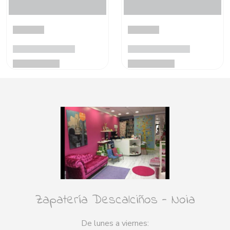
Zapatería Descalciños - Noia
De lunes a viernes: