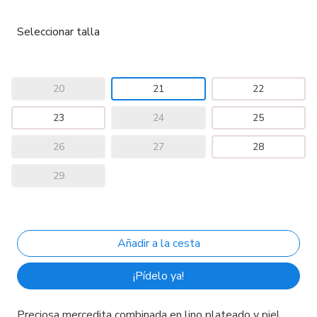
Seleccionar talla
20
21
22
23
24
25
26
27
28
29
¡Pídelo ya!
Preciosa mercedita combinada en lino plateado y piel