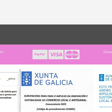
los
Desa