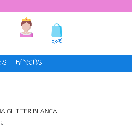
seos
Registro o login
0,0€
OS
MARCAS
A GLITTER BLANCA
0€