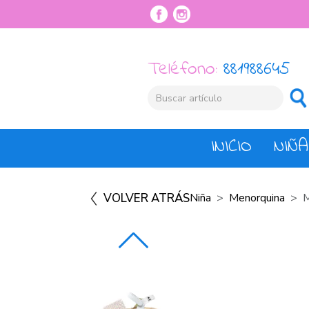
Teléfono:
881988645
INICIO
NIÑA
VOLVER ATRÁS
Niña
Menorquina