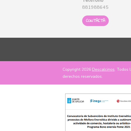
Teléfono
881988645
CONTACTA
Copyright 2026
Descalcinos
. Todos 
derechos reservados.