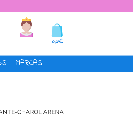
seos
Registro o login
0,0€
OS
MARCAS
 ANTE-CHAROL ARENA