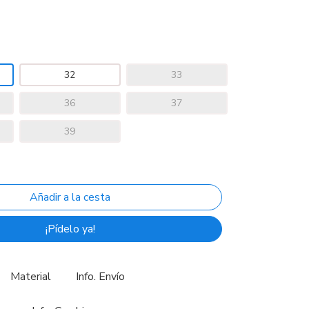
32
33
36
37
39
¡Pídelo ya!
Material
Info. Envío