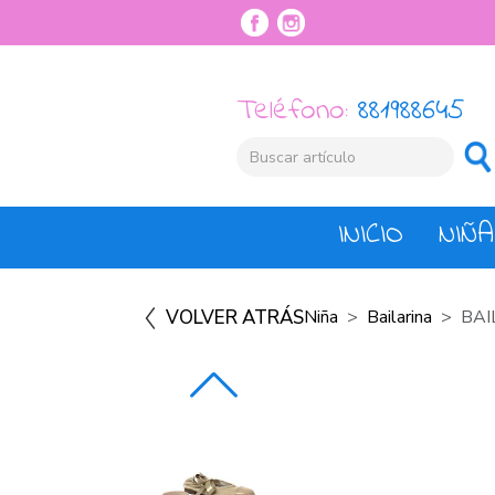
Teléfono:
881988645
INICIO
NIÑA
VOLVER ATRÁS
Niña
Bailarina
BAI