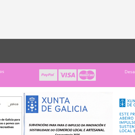
los
Desa