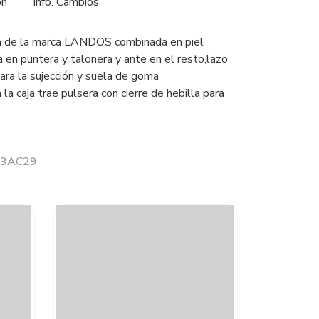
ón
Info. Cambios
na de la marca LANDOS combinada en piel
a en puntera y talonera y ante en el resto,lazo
ara la sujección y suela de goma
 la caja trae pulsera con cierre de hebilla para
 23AC29