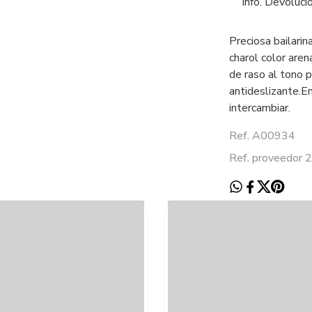
Info. Devoluci
Preciosa bailari
charol color aren
de raso al tono p
antideslizante.En
intercambiar.
Ref. A00934
Ref. proveedor