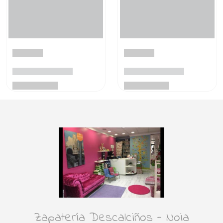
Zapatería Descalciños - Noia