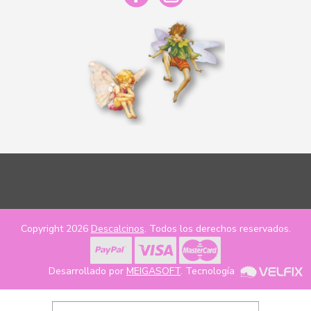
Copyright 2026
Descalcinos
. Todos los derechos reservados.
Desarrollado por
MEIGASOFT
. Tecnología