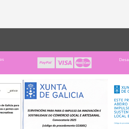
los
Desa