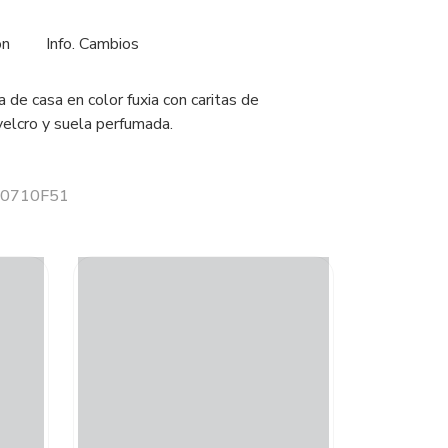
ón
Info. Cambios
a de casa en color fuxia con caritas de
 velcro y suela perfumada.
 20710F51