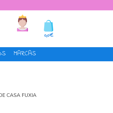
seos
Registro o login
0,0€
OS
MARCAS
DE CASA FUXIA