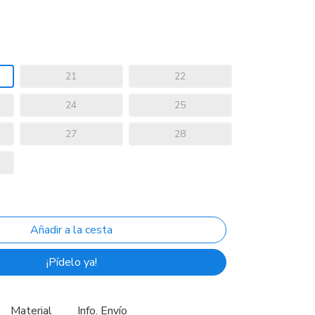
21
22
24
25
27
28
¡Pídelo ya!
Material
Info. Envío