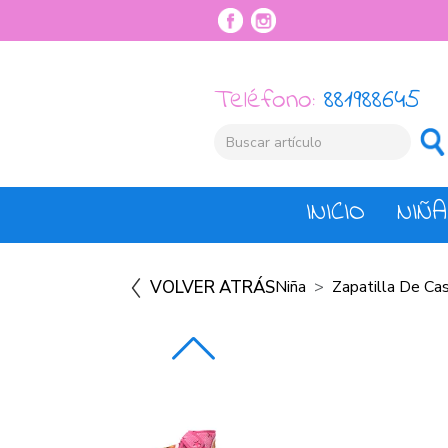
Teléfono:
881988645
INICIO
NIÑA
VOLVER ATRÁS
Niña
Zapatilla De Ca