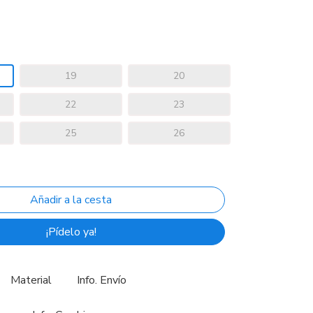
19
20
22
23
25
26
¡Pídelo ya!
Material
Info. Envío