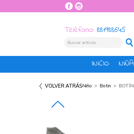
Teléfono:
881988645
INICIO
NIÑA
VOLVER ATRÁS
Niño
Botin
BOTÍN