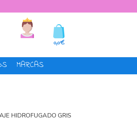
seos
Registro o login
0,0€
OS
MARCAS
AJE HIDROFUGADO GRIS