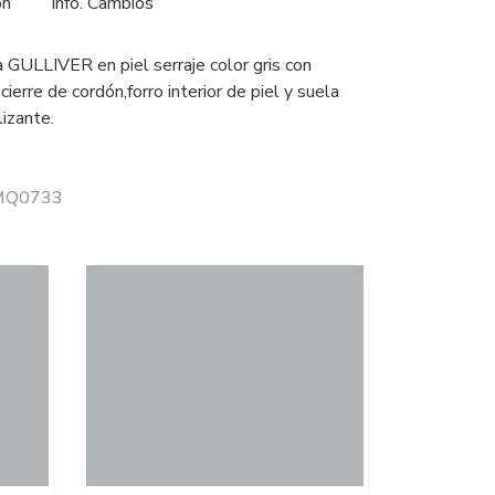
ón
Info. Cambios
a GULLIVER en piel serraje color gris con
cierre de cordón,forro interior de piel y suela
izante.
 MQ0733