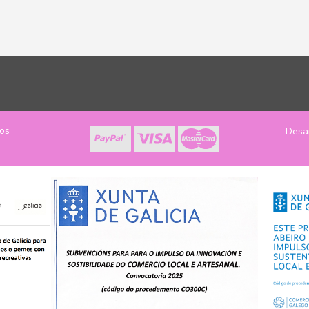
los
Desa