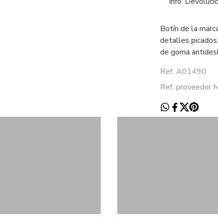
Info. Devoluci
Botín de la marc
detalles picados,
de goma antidesl
Ref. A01490
Ref. proveedor