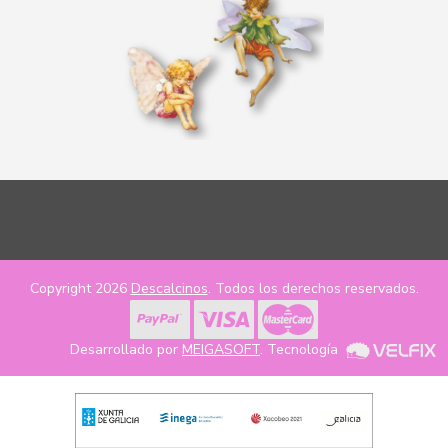
Copyright 2026
Descalcinos
. Todos los derechos reservados.
Desarrollado por
MEIGASOFT
. Tecnología