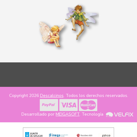
Copyright 2026
Descalcinos
. Todos los derechos reservados.
Desarrollado por
MEIGASOFT
. Tecnología