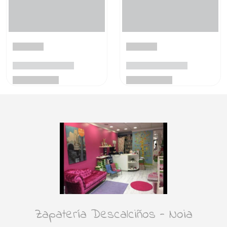
Zapatería Descalciños - Noia