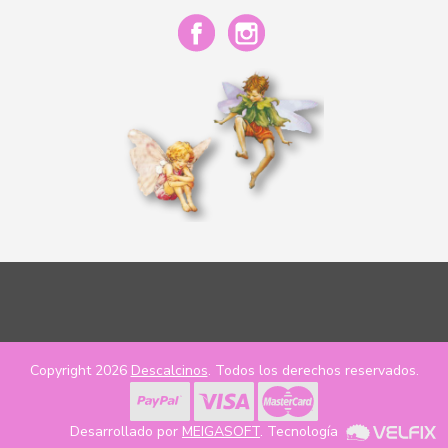
Copyright 2026
Descalcinos
. Todos los derechos reservados.
Desarrollado por
MEIGASOFT
. Tecnología