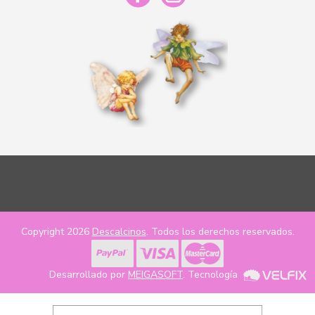
Copyright 2026
Descalcinos
. Todos los derechos reservados.
Desarrollado por
MEIGASOFT
. Tecnología