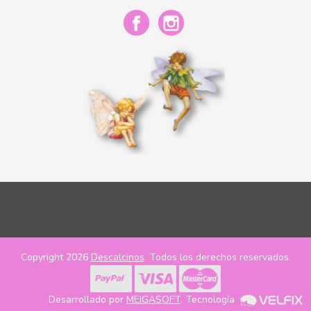
Copyright 2026
Descalcinos
. Todos los derechos reservados.
Desarrollado por
MEIGASOFT
. Tecnología