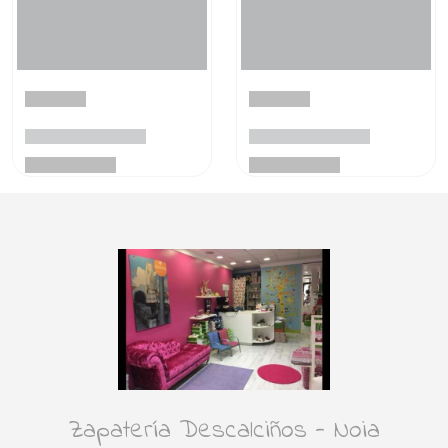
Zapatería Descalciños - Noia