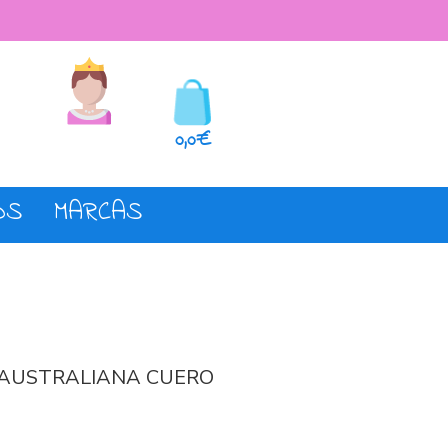
seos
Registro o login
0,0€
OS
MARCAS
 AUSTRALIANA CUERO