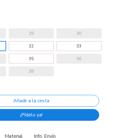
29
30
32
33
35
36
38
¡Pídelo ya!
Material
Info. Envío