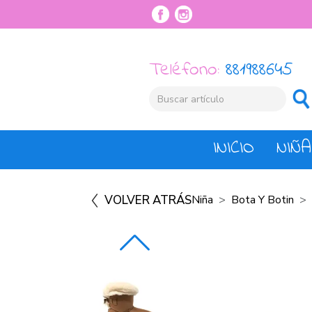
Teléfono:
881988645
INICIO
NIÑA
VOLVER ATRÁS
Niña
Bota Y Botin