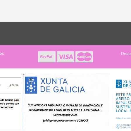
los
Desa