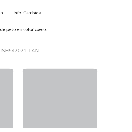
ón
Info. Cambios
de pelo en color cuero.
r BJSH542021-TAN