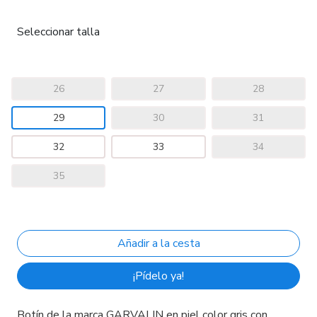
Seleccionar talla
26
27
28
29
30
31
32
33
34
35
¡Pídelo ya!
Botín de la marca GARVALIN en piel color gris con