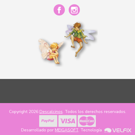
Copyright 2026
Descalcinos
. Todos los derechos reservados.
Desarrollado por
MEIGASOFT
. Tecnología