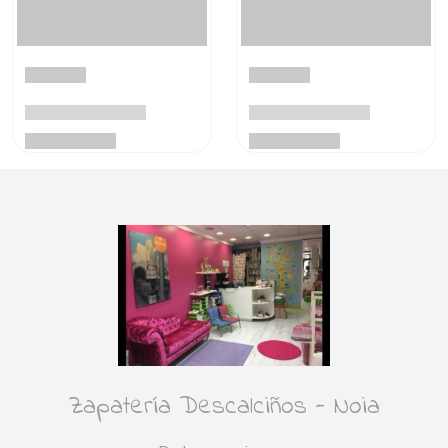
Zapatería Descalciños - Noia