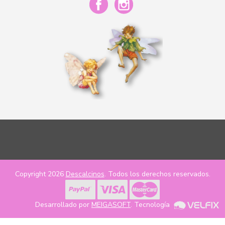
Copyright 2026
Descalcinos
. Todos los derechos reservados.
Desarrollado por
MEIGASOFT
. Tecnología