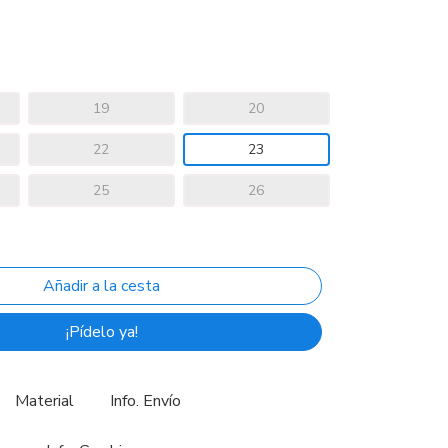
19
20
22
23
25
26
¡Pídelo ya!
Material
Info. Envío