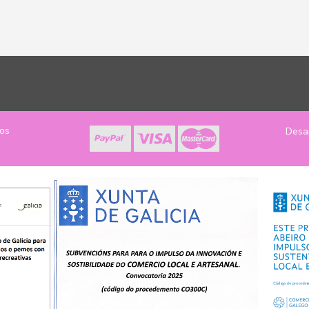
los
Desa