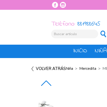
Teléfono:
881988645
INICIO
NIÑA
VOLVER ATRÁS
Niña
Mercedita
M