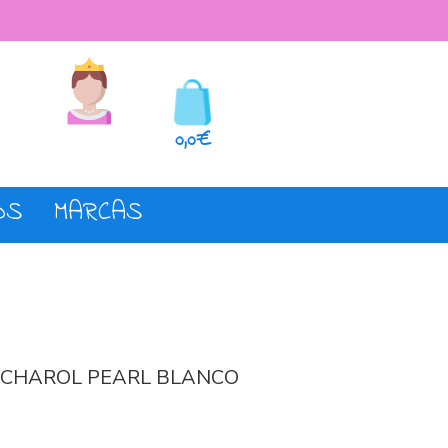
seos
Registro o login
0,0€
OS
MARCAS
 CHAROL PEARL BLANCO