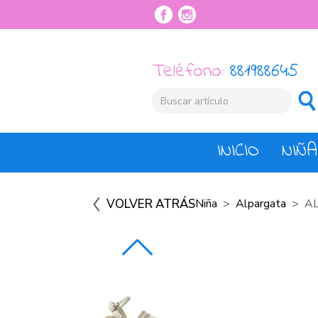
Teléfono:
881988645
INICIO
NIÑA
VOLVER ATRÁS
Niña
Alpargata
A