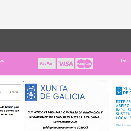
los
Desa