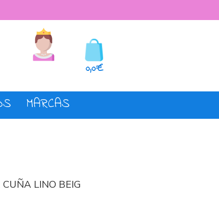
seos
Registro o login
0,0€
OS
MARCAS
CUÑA LINO BEIG