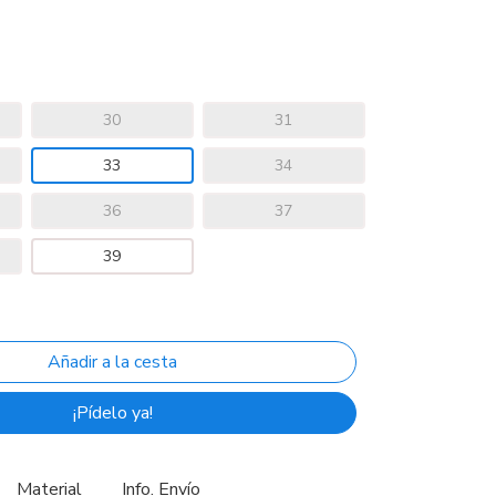
30
31
33
34
36
37
39
¡Pídelo ya!
Material
Info. Envío