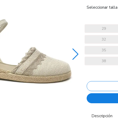
Seleccionar talla
29
32
35
38
Descripción