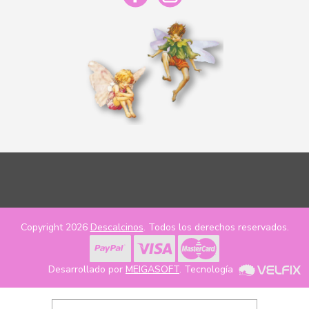
Copyright 2026
Descalcinos
. Todos los derechos reservados.
Desarrollado por
MEIGASOFT
. Tecnología