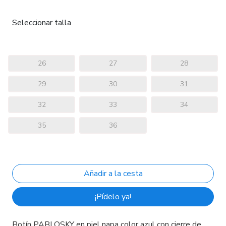
Seleccionar talla
26
27
28
29
30
31
32
33
34
35
36
¡Pídelo ya!
Botín PABLOSKY en piel napa color azul con cierre de