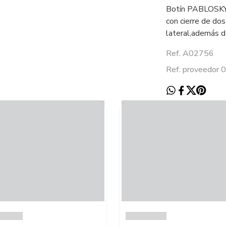
Botín PABLOSKY c
con cierre de do
lateral,además d
Ref. A02756
Ref. proveedor