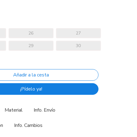
26
27
29
30
¡Pídelo ya!
Material
Info. Envío
ón
Info. Cambios