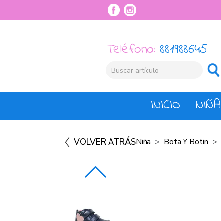
Teléfono:
881988645
INICIO
NIÑA
VOLVER ATRÁS
Niña
Bota Y Botin