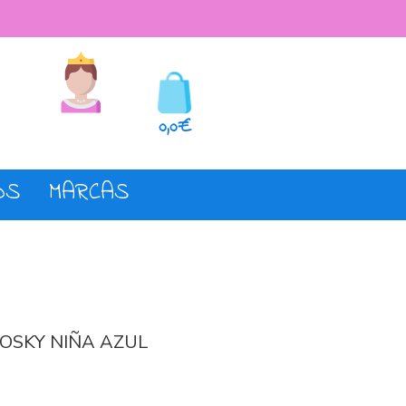
seos
Registro o login
0,0€
OS
MARCAS
OSKY NIÑA AZUL