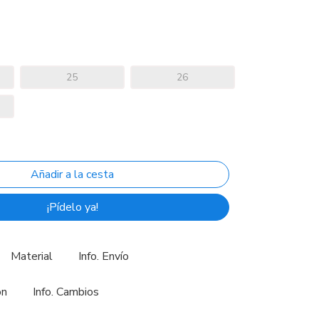
25
26
¡Pídelo ya!
Material
Info. Envío
ón
Info. Cambios