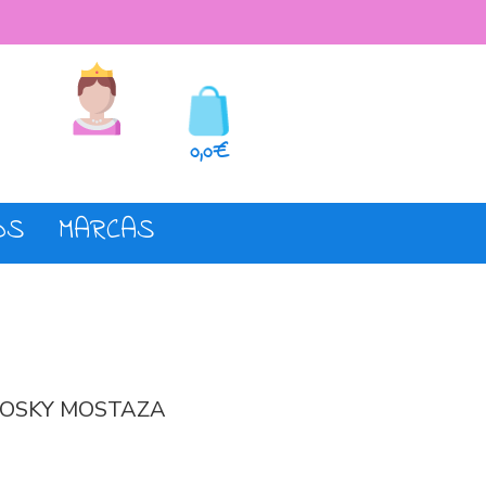
seos
Registro o login
0,0€
OS
MARCAS
LOSKY MOSTAZA