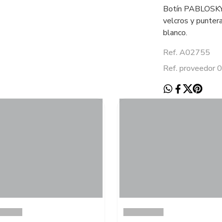
Botín PABLOSKY e
velcros y punter
blanco.
Ref. A02755
Ref. proveedor