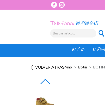
Teléfono:
881988645
INICIO
NIÑA
VOLVER ATRÁS
Niño
Botin
BOTIN