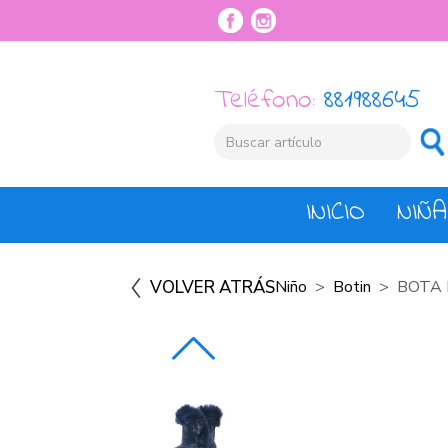
Teléfono:
881988645
INICIO
NIÑA
VOLVER ATRÁS
Niño
Botin
BOTA 