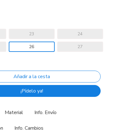
23
24
26
27
¡Pídelo ya!
Material
Info. Envío
ón
Info. Cambios