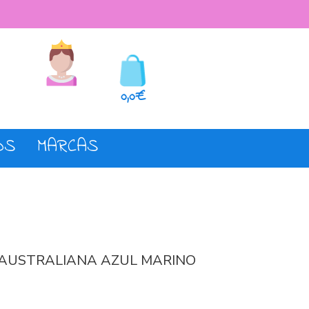
seos
Registro o login
0,0€
OS
MARCAS
 AUSTRALIANA AZUL MARINO