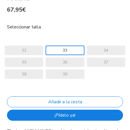
67,95€
Seleccionar talla
32
33
34
35
36
37
38
39
¡Pídelo ya!