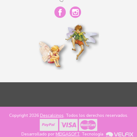
Copyright 2026
Descalcinos
. Todos los derechos reservados.
Desarrollado por
MEIGASOFT
. Tecnología