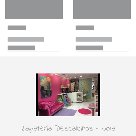
Zapatería Descalciños - Noia