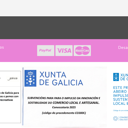
los
Desa