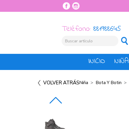
Teléfono:
881988645
INICIO
NIÑA
VOLVER ATRÁS
Niña
Bota Y Botin