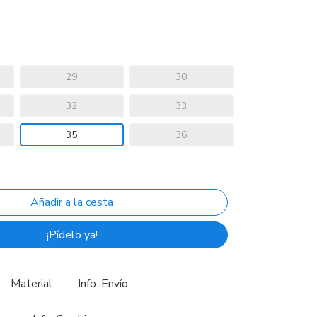
29
30
32
33
35
36
¡Pídelo ya!
Material
Info. Envío