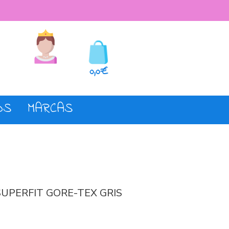
seos
Registro o login
0,0€
OS
MARCAS
UPERFIT GORE-TEX GRIS