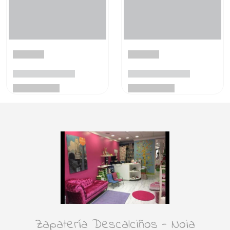
Zapatería Descalciños - Noia